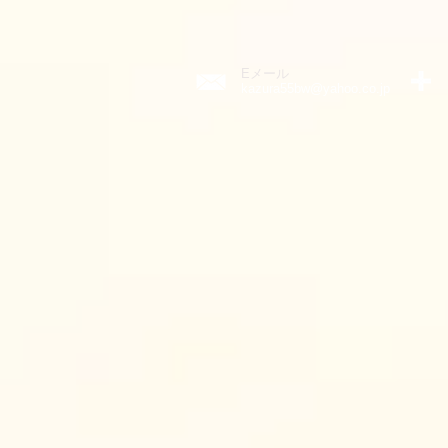
Eメール
kazura55bw@yahoo.co.jp